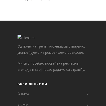
Од почетка трећег миленијума стварамо,
унапређујемо и промовишемо брендове.
Ми смо посебно посвећена рекламна
агенција и свој посао радимо са страшћу.
БРЗИ ЛИНКОВИ
О нама
Услуге