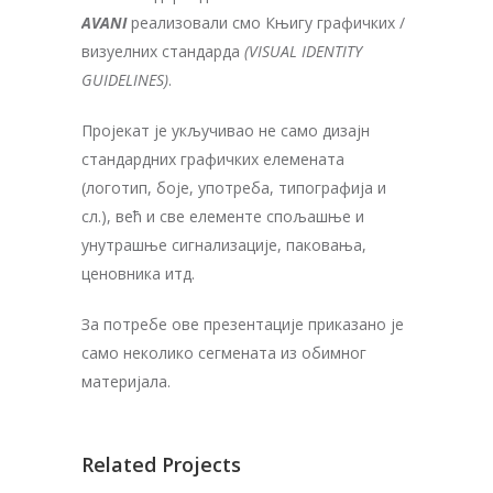
AVANI
реализовали смо Књигу графичких /
визуелних стандарда
(VISUAL IDENTITY
GUIDELINES)
.
Пројекат је укључивао не само дизајн
стандардних графичких елемената
(логотип, боје, употреба, типографија и
сл.), већ и све елементе спољашње и
унутрашње сигнализације, паковања,
ценовника итд.
За потребе ове презентације приказано је
само неколико сегмената из обимног
материјала.
Related Projects