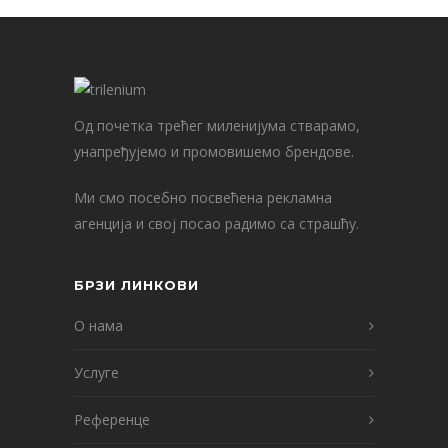
Од почетка трећег миленијума стварамо,
унапређујемо и промовишемо брендове.
Ми смо посебно посвећена рекламна
агенција и свој посао радимо са страшћу.
БРЗИ ЛИНКОВИ
О нама
Услуге
Референце