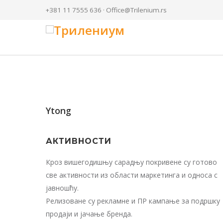
+381 11 7555 636 ·
Office@Trilenium.rs
Ytong
АКТИВНОСТИ
Кроз вишегодишњу сарадњу покривене су готово
све активности из области маркетинга и односа с
јавношћу.
Релизоване су рекламне и ПР кампање за подршку
продаји и јачање бренда.