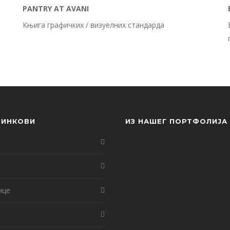
PANTRY AT AVANI
Књига графичких / визуелних стандарда
ЛИНКОВИ
ИЗ НАШЕГ ПОРТФОЛИЈА
нце
т