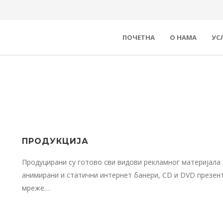
ПОЧЕТНА
О НАМА
УС
ПРОДУКЦИЈА
Продуцирани су готово сви видови рекламног материјала 
анимирани и статични интернет банери, CD и DVD презента
мреже…