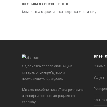
ФЕСТИВАЛ СРПСКЕ ТРПЕЗЕ
Комплетна маркетиншка подршка фестивалу
БРЗИ 
Од почетка трећег миленијума
О нама
стварамо, унапређујемо и
Услуге
промовишемо брендове.
Рефере
Ми смо посебно посвећена рекламна
агенција и свој посао радимо са
Контак
страшћу.