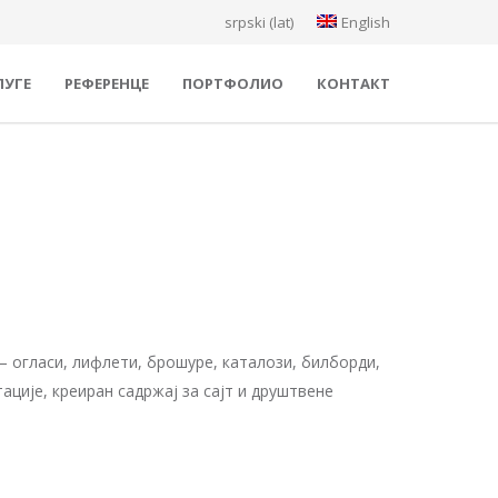
srpski (lat)
English
ЛУГЕ
РЕФЕРЕНЦЕ
ПОРТФОЛИО
КОНТАКТ
– огласи, лифлети, брошуре, каталози, билборди,
ције, креиран садржај за сајт и друштвене