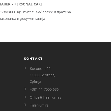
BAUER – PERSONAL CARE
Визуелни идентитет, амбалаже и пратећа
паковања и документација
КОНТАКТ
Косовска 26
11000 Београд
Србија
+381 11 7555 636
Office@Trilenium.rs
Trilenium.rs