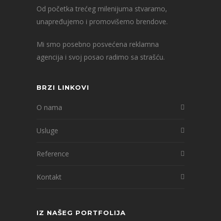
Od početka trećeg milenijuma stvaramo,
unapređujemo i promovišemo brendove.
Mi smo posebno posvećena reklamna
agencija i svoj posao radimo sa strašću.
BRZI LINKOVI
O nama
Usluge
Reference
Kontakt
IZ NAŠEG PORTFOLIJA